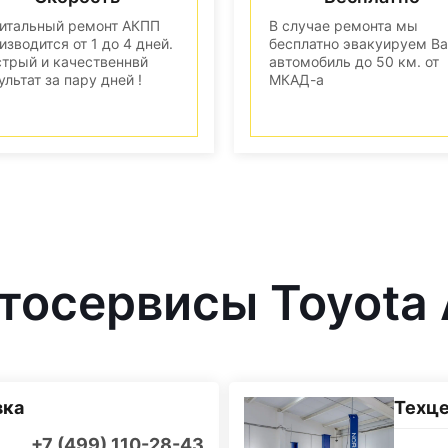
итальный ремонт АКПП
В случае ремонта мы
изводится от 1 до 4 дней.
бесплатно эвакуируем В
трый и качественнвй
автомобиль до 50 км. от
ультат за пару дней !
МКАД-а
осервисы Toyota 
вка
Техц
+7 (499) 110-28-43