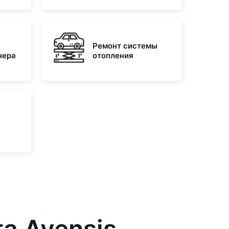
Ремонт системы
нера
отопления
a Avensis