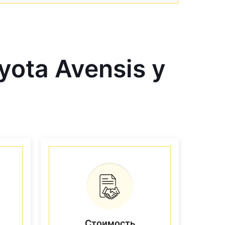
ota Avensis у
Стоимость