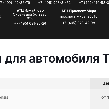
7 (499) 110-86-79
+7 (495) 023-81-52
+7 (499) 110-53-
АТЦ Измайлово
АТЦ Проспект Мира
Сиреневый бульвар,
2
проспект Мира, 96с16
83б
+7 (495) 023-42-98
+7 (495) 021-25-26
 для автомобиля T
Цен
nsis
от 