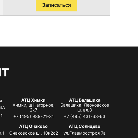
Записаться
нт
АТЦ Химки
АТЦ Балашиха
я
Химки, ш Нагорное,
Балашиха, Леоновское
 4А
2к7
ш. вл.8
61
+7 (495) 989-21-31
+7 (495) 431-63-63
я
АТЦ Очаково
АТЦ Солнцево
.1
Очаковское ш., 10к2с2
ул.Главмосстроя 7а