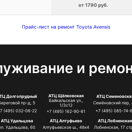
от 1790 руб.
Прайс-лист на ремонт Toyota Avensis
луживание и ремо
АТЦ Щёлковская
ТЦ Долгопрудный
АТЦ Семеновска
Байкальская ул.,
Береговой пр-д, 5
Семёновский пер,
1/3с12
7 (495) 032-08-22
+7 (495) 085-74-
+7 (495) 162-90-81
АТЦ Удальцова
АТЦ Алтуфьево
АТЦ Лобненска
ул. Удальцова, 60
Алтуфьевское ш., 48к4
Лобненская, 17 стр