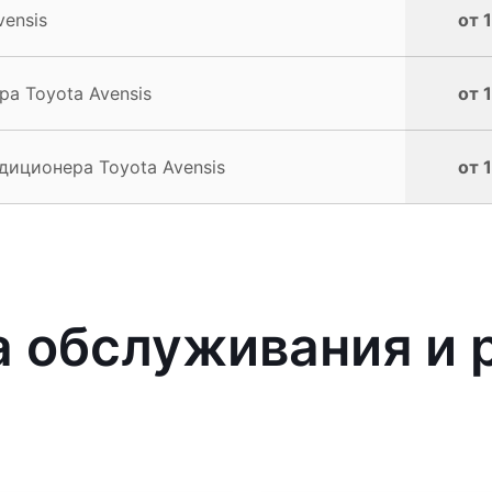
ensis
от 
а Toyota Avensis
от 
иционера Toyota Avensis
от 
 обслуживания и р