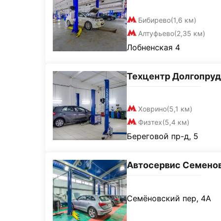
Бибирево
(1,6 км)
Алтуфьево
(2,35 км)
Лобненская 4
Техцентр Долгопру
Ховрино
(5,1 км)
Физтех
(5,4 км)
Береговой пр-д, 5
Автосервис Семено
Семёновский пер, 4А