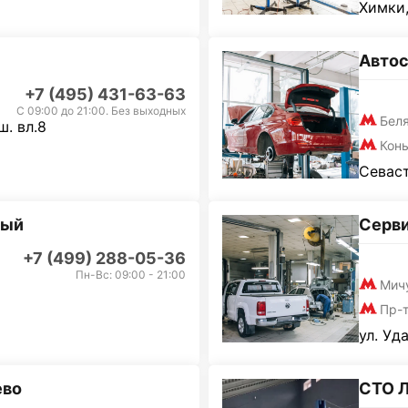
Химки,
Автос
+7 (495) 431-63-63
С 09:00 до 21:00. Без выходных
Бел
. вл.8
Кон
Севаст
ный
Серви
+7 (499) 288-05-36
Пн-Вс: 09:00 - 21:00
Мич
Пр-
ул. Уд
ево
СТО 