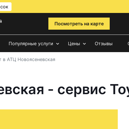
исок
й
Посмотреть на карте
Популярные услуги
Цены
Отзывы
т в АТЦ Новоясеневская
вская - сервис To