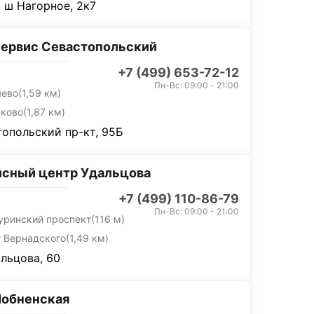
 ш Нагорное, 2к7
ервис Севастопольский
+7 (499) 653-72-12
Пн-Вс: 09:00 - 21:00
яево
(1,59 км)
ьково
(1,87 км)
опольский пр-кт, 95Б
сный центр Удальцова
+7 (499) 110-86-79
Пн-Вс: 09:00 - 21:00
уринский проспект
(116 м)
т Вернадского
(1,49 км)
альцова, 60
Лобненская