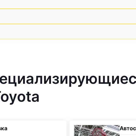
пециализирующие
oyota
вка
Автос