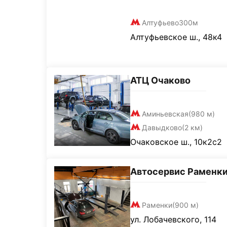
Алтуфьево
300м
Алтуфьевское ш., 48к4
АТЦ Очаково
Аминьевская
(980 м)
Давыдково
(2 км)
Очаковское ш., 10к2с2
Автосервис Раменк
Раменки
(900 м)
ул. Лобачевского, 114