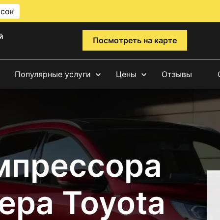
исок
й
Посмотреть на карте
Популярные услуги
Цены
Отзывы
мпрессора
ера Toyota