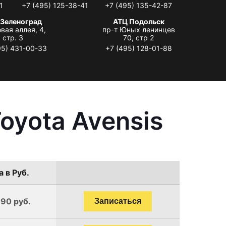
1
+7 (495) 125-38-41
+7 (495) 135-42-87
 Зеленоград
АТЦ Подольск
вая аллея, 4,
пр-т Юных ленинцев
стр. 3
70, стр 2
95) 431-00-33
+7 (495) 128-01-88
oyota Avensis
 в Руб.
190 руб.
Записаться