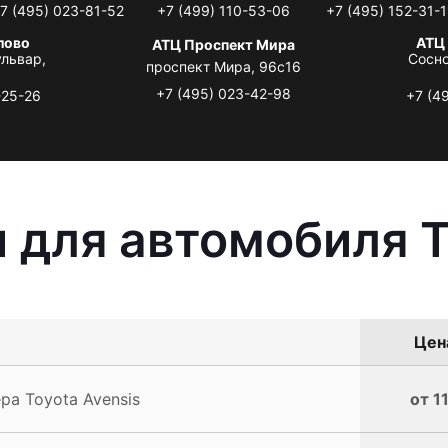
7 (495) 023-81-52
+7 (499) 110-53-06
+7 (495) 152-31-1
лово
АТЦ
АТЦ Проспект Мира
львар,
Сосно
проспект Мира, 96с16
+7 (495) 023-42-98
-25-26
+7 (4
 для автомобиля T
Цена
а Toyota Avensis
от 1