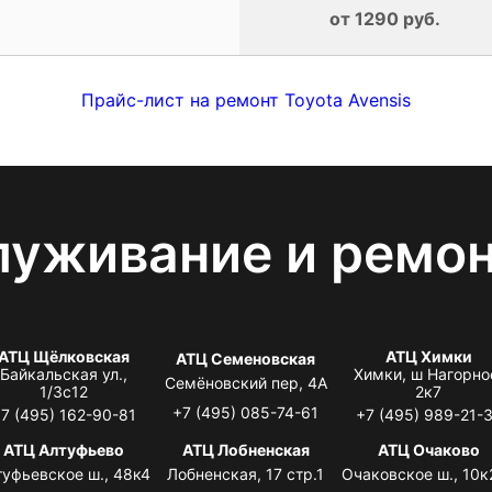
от 1290 руб.
Прайс-лист на ремонт Toyota Avensis
луживание и ремо
АТЦ Щёлковская
АТЦ Химки
АТЦ Семеновская
Байкальская ул.,
Химки, ш Нагорно
Семёновский пер, 4А
1/3с12
2к7
+7 (495) 085-74-61
7 (495) 162-90-81
+7 (495) 989-21-
АТЦ Алтуфьево
АТЦ Лобненская
АТЦ Очаково
туфьевское ш., 48к4
Лобненская, 17 стр.1
Очаковское ш., 10к