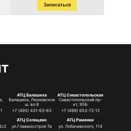
Записаться
нт
АТЦ Балашиха
АТЦ Севастопольская
е,
Балашиха, Леоновское
Севастопольский пр-
ш. вл.8
кт, 95Б
31
+7 (495) 431-63-63
+7 (499) 653-72-12
АТЦ Солнцево
АТЦ Раменки
2с2
ул.Главмосстроя 7а
ул. Лобачевского, 114