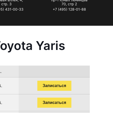
стр. 3
70, стр 2
95) 431-00-33
+7 (495) 128-01-88
yota Yaris
.
б.
Записаться
б.
Записаться