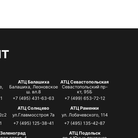
нт
АТЦ Балашиха
АТЦ Севастопольская
е,
Балашиха, Леоновское
Севастопольский пр-
ш. вл.8
кт, 95Б
31
+7 (495) 431-63-63
+7 (499) 653-72-12
АТЦ Солнцево
АТЦ Раменки
2с2
ул.Главмосстроя 7а
ул. Лобачевского, 114
1
+7 (495) 125-38-41
+7 (495) 135-42-87
 Зеленоград
АТЦ Подольск
вая аллея, 4,
пр-т Юных ленинцев