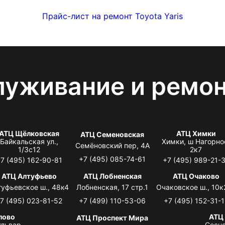
Прайс-лист на ремонт Toyota Yaris
луживание и ремо
АТЦ Щёлковская
АТЦ Химки
АТЦ Семеновская
Байкальская ул.,
Химки, ш Нагорно
Семёновский пер, 4А
1/3с12
2к7
+7 (495) 085-74-61
7 (495) 162-90-81
+7 (495) 989-21-
АТЦ Алтуфьево
АТЦ Лобненская
АТЦ Очаково
туфьевское ш., 48к4
Лобненская, 17 стр.1
Очаковское ш., 10к
7 (495) 023-81-52
+7 (499) 110-53-06
+7 (495) 152-31-1
лово
АТЦ
АТЦ Проспект Мира
львар,
Сосно