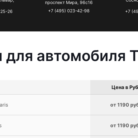
проспект Мира, 96с16
+7 (495) 023-42-98
-25-26
+7 (4
 для автомобиля To
Цена в Руб
ris
от 1190 ру
s
от 1190 ру