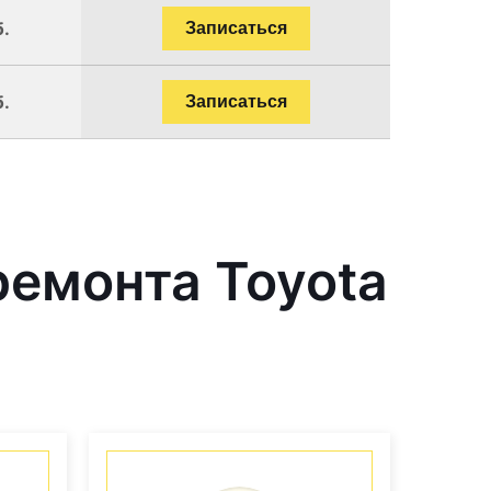
б.
Записаться
б.
Записаться
емонта Toyota