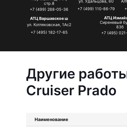
ул. Удальцова, 60
Ал
стр.8
+7 (499) 110-86-79
+
+7 (499) 288-05-36
АТЦ Измай
АТЦ Варшавское ш
Сиреневый бу
ул. Котляковская, 1Ас2
83б
+7 (495) 182-17-65
+7 (495) 021
Другие работы
Cruiser Prado
Наименование