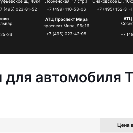
туфьевское ш., 48к4
Лобненская, 17 стр.1
Очаковское ш., 10к
7 (495) 023-81-52
+7 (499) 110-53-06
+7 (495) 152-31-1
лово
АТЦ
АТЦ Проспект Мира
львар,
Сосно
проспект Мира, 96с16
+7 (495) 023-42-98
-25-26
+7 (4
 для автомобиля T
Цена в