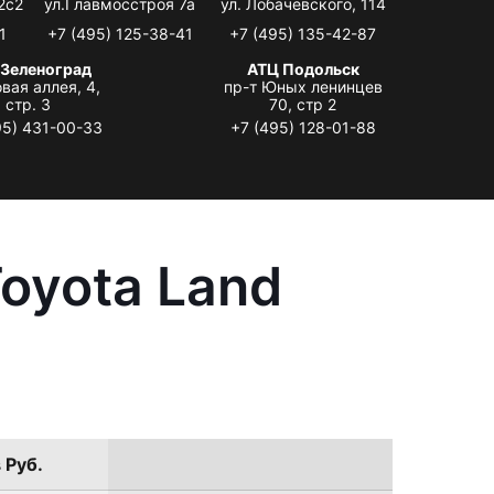
2с2
ул.Главмосстроя 7а
ул. Лобачевского, 114
1
+7 (495) 125-38-41
+7 (495) 135-42-87
 Зеленоград
АТЦ Подольск
вая аллея, 4,
пр-т Юных ленинцев
стр. 3
70, стр 2
95) 431-00-33
+7 (495) 128-01-88
oyota Land
 Руб.