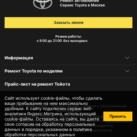
Ремонт автомобилей
Сервис Toyota в Москве
Заказать звонок
Режим работы:
с 9:00 до 21:00
без выходных
Информация
Ремонт Toyota по моделям
Прайс-лист на ремонт Тойота
Сайт использует cookie-файлы, чтобы сделать
ваше пребывание на нем максимально
© 2010-2026
Сервис Toyota в Москве – ремонт и обслуживание
удобным. К cайту подключен сервис веб-
автомобилей
аналитики Яндекс.Метрика, использующий
Принять
Использование товарного знака и логотипов бренда происходит
cookie-файлы
. Оставаясь на сайте, вы даете
исключительно в информационных целях не является нарушением и
свое
согласие на обработку персональных
не требует получения согласия правообладателя.
данных
в порядке, указанном в
политике
Защита данных и политика конфиденциальности.
обработки персональных данных