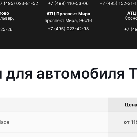
7 (495) 023-81-52
+7 (499) 110-53-06
+7 (495) 152-31-1
лово
АТЦ
АТЦ Проспект Мира
львар,
Сосно
проспект Мира, 96с16
+7 (495) 023-42-98
-25-26
+7 (4
 для автомобиля T
Цена
iace
от 11