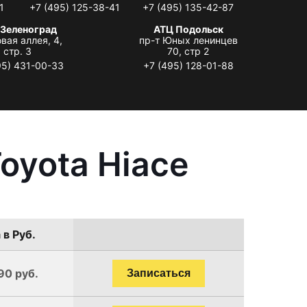
1
+7 (495) 125-38-41
+7 (495) 135-42-87
 Зеленоград
АТЦ Подольск
вая аллея, 4,
пр-т Юных ленинцев
стр. 3
70, стр 2
95) 431-00-33
+7 (495) 128-01-88
oyota Hiace
 в Руб.
90 руб.
Записаться