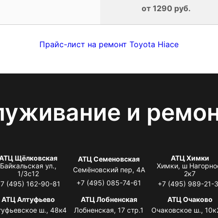
от 1290 руб.
Прайс-лист на ремонт Toyota Hiace
луживание и ремо
АТЦ Щёлковская
АТЦ Химки
АТЦ Семеновская
Байкальская ул.,
Химки, ш Нагорно
Семёновский пер, 4А
1/3с12
2к7
+7 (495) 085-74-61
7 (495) 162-90-81
+7 (495) 989-21-
АТЦ Алтуфьево
АТЦ Лобненская
АТЦ Очаково
туфьевское ш., 48к4
Лобненская, 17 стр.1
Очаковское ш., 10к