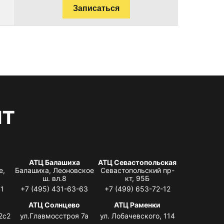
Записаться
нт
АТЦ Балашиха
АТЦ Севастопольская
е,
Балашиха, Леоновское
Севастопольский пр-
ш. вл.8
кт, 95Б
31
+7 (495) 431-63-63
+7 (499) 653-72-12
АТЦ Солнцево
АТЦ Раменки
2с2
ул.Главмосстроя 7а
ул. Лобачевского, 114