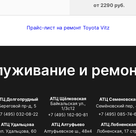
от 2290 руб.
Прайс-лист на ремонт Toyota Vitz
луживание и ремо
АТЦ Щёлковская
ТЦ Долгопрудный
АТЦ Семеновска
Байкальская ул.,
Береговой пр-д, 5
Семёновский пер,
1/3с12
7 (495) 032-08-22
+7 (495) 085-74-
+7 (495) 162-90-81
АТЦ Удальцова
АТЦ Алтуфьево
АТЦ Лобненска
ул. Удальцова, 60
Алтуфьевское ш., 48к4
Лобненская, 17 стр