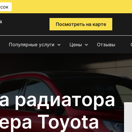
исок
й
Посмотреть на карте
Популярные услуги
Цены
Отзывы
а радиатора
ера Toyota