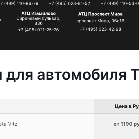
7 (499) 110-86-79
+7 (495) 023-81-52
+7 (499) 110-53-
АТЦ Измайлово
АТЦ Проспект Мира
Сиреневый бульвар,
2
проспект Мира, 96с16
83б
+7 (495) 023-42-98
+7 (495) 021-25-26
 для автомобиля T
Цена в Ру
ta Vitz
от 1190 р