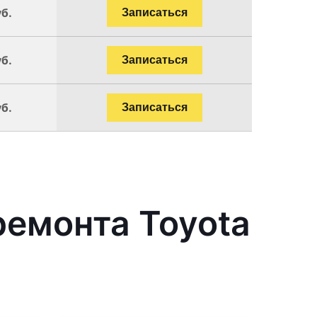
уб.
Записаться
уб.
Записаться
уб.
Записаться
емонта Toyota