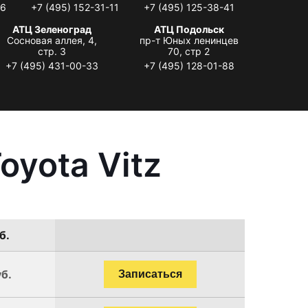
06
+7 (495) 152-31-11
+7 (495) 125-38-41
АТЦ Зеленоград
АТЦ Подольск
Сосновая аллея, 4,
пр-т Юных ленинцев
стр. 3
70, стр 2
+7 (495) 431-00-33
+7 (495) 128-01-88
oyota Vitz
б.
уб.
Записаться