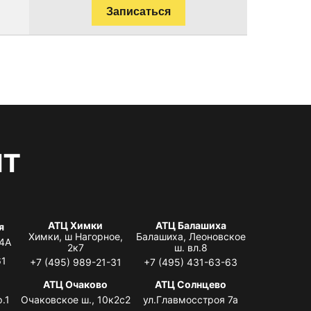
Записаться
нт
АТЦ Химки
АТЦ Балашиха
я
Химки, ш Нагорное,
Балашиха, Леоновское
 4А
2к7
ш. вл.8
61
+7 (495) 989-21-31
+7 (495) 431-63-63
я
АТЦ Очаково
АТЦ Солнцево
.1
Очаковское ш., 10к2с2
ул.Главмосстроя 7а