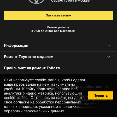
Сервис Toyota в Москве
Заказать звонок
Режим работы:
с 9:00 до 21:00
без выходных
Информация
Ремонт Toyota по моделям
Прайс-лист на ремонт Тойота
Сайт использует cookie-файлы, чтобы сделать
ваше пребывание на нем максимально
© 2010-2026
Сервис Toyota в Москве – ремонт и обслуживание
удобным. К cайту подключен сервис веб-
автомобилей
аналитики Яндекс.Метрика, использующий
Принять
Использование товарного знака и логотипов бренда происходит
cookie-файлы
. Оставаясь на сайте, вы даете
исключительно в информационных целях не является нарушением и
свое
согласие на обработку персональных
не требует получения согласия правообладателя.
данных
в порядке, указанном в
политике
Защита данных и политика конфиденциальности.
обработки персональных данных