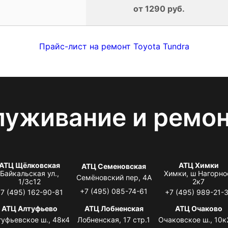
от 1290 руб.
Прайс-лист на ремонт Toyota Tundra
луживание и ремо
АТЦ Щёлковская
АТЦ Химки
АТЦ Семеновская
Байкальская ул.,
Химки, ш Нагорно
Семёновский пер, 4А
1/3с12
2к7
+7 (495) 085-74-61
7 (495) 162-90-81
+7 (495) 989-21-
АТЦ Алтуфьево
АТЦ Лобненская
АТЦ Очаково
туфьевское ш., 48к4
Лобненская, 17 стр.1
Очаковское ш., 10к