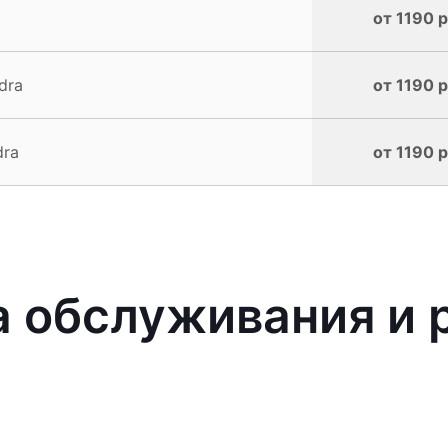
от 1190 р
dra
от 1190 р
dra
от 1190 р
 обслуживания и р