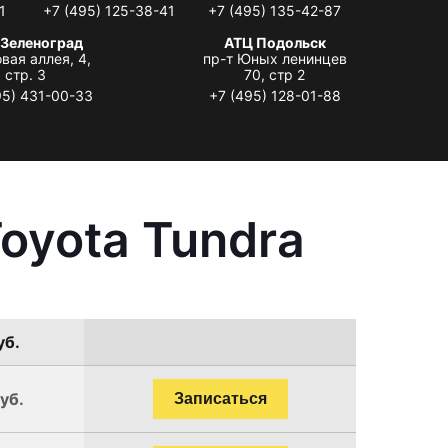
1
+7 (495) 125-38-41
+7 (495) 135-42-87
 Зеленоград
АТЦ Подольск
вая аллея, 4,
пр-т Юных ленинцев
стр. 3
70, стр 2
95) 431-00-33
+7 (495) 128-01-88
oyota Tundra
уб.
уб.
Записаться