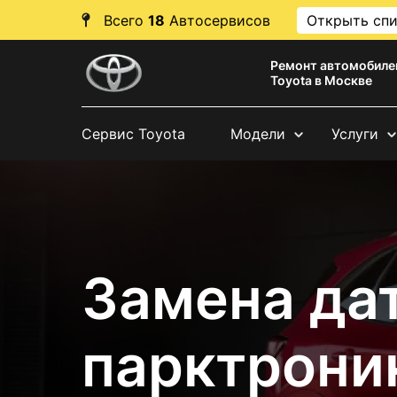
Всего
18
Автосервисов
Открыть сп
Ремонт автомобиле
Toyota в Москве
Сервис Toyota
Модели
Услуги
Замена да
парктрони