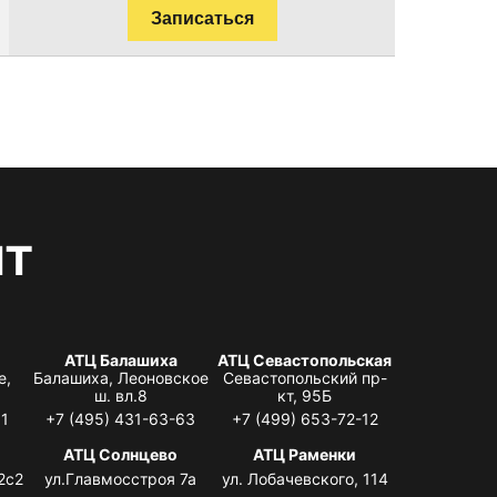
Записаться
нт
АТЦ Балашиха
АТЦ Севастопольская
е,
Балашиха, Леоновское
Севастопольский пр-
ш. вл.8
кт, 95Б
31
+7 (495) 431-63-63
+7 (499) 653-72-12
АТЦ Солнцево
АТЦ Раменки
2с2
ул.Главмосстроя 7а
ул. Лобачевского, 114