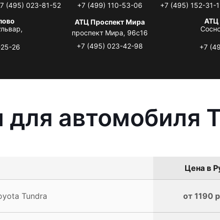
7 (495) 023-81-52
+7 (499) 110-53-06
+7 (495) 152-31-1
лово
АТЦ
АТЦ Проспект Мира
львар,
Сосно
проспект Мира, 96с16
+7 (495) 023-42-98
-25-26
+7 (4
 для автомобиля T
Цена в Р
yota Tundra
от 1190 р