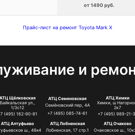
от 1490 руб.
Прайс-лист на ремонт Toyota Mark X
луживание и ремо
АТЦ Щёлковская
АТЦ Химки
АТЦ Семеновская
Байкальская ул.,
Химки, ш Нагорно
Семёновский пер, 4А
1/3с12
2к7
+7 (495) 085-74-61
7 (495) 162-90-81
+7 (495) 989-21-
АТЦ Алтуфьево
АТЦ Лобненская
АТЦ Очаково
туфьевское ш., 48к4
Лобненская, 17 стр.1
Очаковское ш., 10к