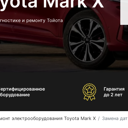
yota Mark X
гностике и ремонту Тойота
Сертифицированное
Гарантия
борудование
до 2 лет
монт электрооборудования Toyota Mark X
Замена дат