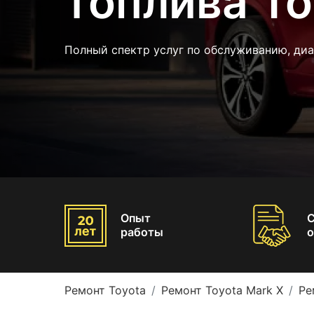
топлива To
Полный спектр услуг по обслуживанию, диа
Опыт
работы
о
Ремонт Toyota
Ремонт Toyota Mark X
Ре