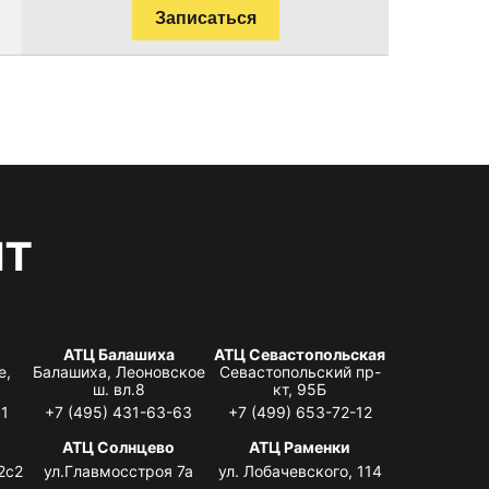
Записаться
нт
АТЦ Балашиха
АТЦ Севастопольская
е,
Балашиха, Леоновское
Севастопольский пр-
ш. вл.8
кт, 95Б
31
+7 (495) 431-63-63
+7 (499) 653-72-12
АТЦ Солнцево
АТЦ Раменки
2с2
ул.Главмосстроя 7а
ул. Лобачевского, 114