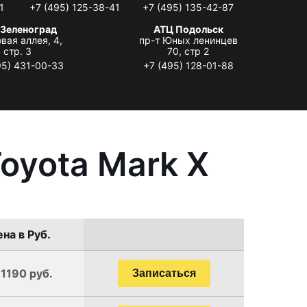
1
+7 (495) 125-38-41
+7 (495) 135-42-87
 Зеленоград
АТЦ Подольск
вая аллея, 4,
пр-т Юных ленинцев
стр. 3
70, стр 2
95) 431-00-33
+7 (495) 128-01-88
oyota Mark X
на в Руб.
 1190 руб.
Записаться