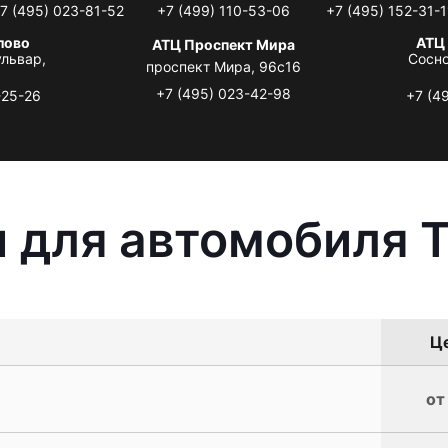
7 (495) 023-81-52
+7 (499) 110-53-06
+7 (495) 152-31-1
лово
АТЦ
АТЦ Проспект Мира
львар,
Сосно
проспект Мира, 96с16
+7 (495) 023-42-98
-25-26
+7 (4
 для автомобиля T
Це
от