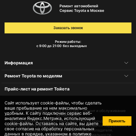
Ремонт автомобилей
Сервис Toyota в Москве
Заказать звонок
Режим работы:
с 9:00 до 21:00
без выходных
Информация
Ремонт Toyota по моделям
Прайс-лист на ремонт Тойота
Сайт использует cookie-файлы, чтобы сделать
ваше пребывание на нем максимально
© 2010-2026
Сервис Toyota в Москве – ремонт и обслуживание
удобным. К cайту подключен сервис веб-
автомобилей
аналитики Яндекс.Метрика, использующий
Принять
Использование товарного знака и логотипов бренда происходит
cookie-файлы
. Оставаясь на сайте, вы даете
исключительно в информационных целях не является нарушением и
свое
согласие на обработку персональных
не требует получения согласия правообладателя.
данных
в порядке, указанном в
политике
Защита данных и политика конфиденциальности.