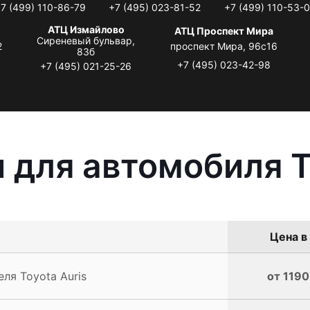
7 (499) 110-86-79
+7 (495) 023-81-52
+7 (499) 110-53-
АТЦ Измайлово
АТЦ Проспект Мира
Сиреневый бульвар,
2
проспект Мира, 96с16
83б
+7 (495) 023-42-98
+7 (495) 021-25-26
 для автомобиля T
Цена в
ля Toyota Auris
от 1190