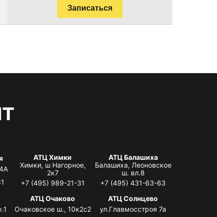
Записаться
нт
АТЦ Химки
АТЦ Балашиха
я
Химки, ш Нагорное,
Балашиха, Леоновское
 4А
2к7
ш. вл.8
61
+7 (495) 989-21-31
+7 (495) 431-63-63
я
АТЦ Очаково
АТЦ Солнцево
.1
Очаковское ш., 10к2с2
ул.Главмосстроя 7а