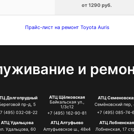
от 1290 руб.
Прайс-лист на ремонт Toyota Auris
луживание и ремо
АТЦ Щёлковская
ТЦ Долгопрудный
АТЦ Семеновска
Байкальская ул.,
Береговой пр-д, 5
Семёновский пер,
1/3с12
7 (495) 032-08-22
+7 (495) 085-74-
+7 (495) 162-90-81
АТЦ Удальцова
АТЦ Алтуфьево
АТЦ Лобненска
ул. Удальцова, 60
Алтуфьевское ш., 48к4
Лобненская, 17 стр