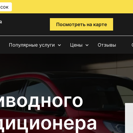
исок
й
Посмотреть на карте
Популярные услуги
Цены
Отзывы
иводного
диционера