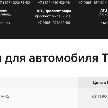
7 (495) 023-81-52
+7 (499) 110-53-06
+7 (495) 152-31-1
лово
АТЦ
АТЦ Проспект Мира
львар,
Сосно
проспект Мира, 96с16
+7 (495) 023-42-98
-25-26
+7 (4
 для автомобиля 
Цена в 
a MR2
от 1190 