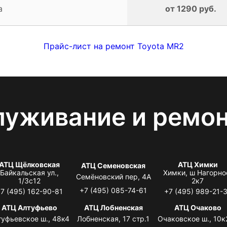
а
от 1290 руб.
Прайс-лист на ремонт Toyota MR2
луживание и ремо
АТЦ Щёлковская
АТЦ Химки
АТЦ Семеновская
Байкальская ул.,
Химки, ш Нагорно
Семёновский пер, 4А
1/3с12
2к7
+7 (495) 085-74-61
7 (495) 162-90-81
+7 (495) 989-21-
АТЦ Алтуфьево
АТЦ Лобненская
АТЦ Очаково
туфьевское ш., 48к4
Лобненская, 17 стр.1
Очаковское ш., 10к