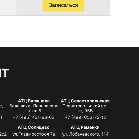
Записаться
нт
АТЦ Балашиха
АТЦ Севастопольская
е,
Балашиха, Леоновское
Севастопольский пр-
ш. вл.8
кт, 95Б
31
+7 (495) 431-63-63
+7 (499) 653-72-12
АТЦ Солнцево
АТЦ Раменки
2с2
ул.Главмосстроя 7а
ул. Лобачевского, 114