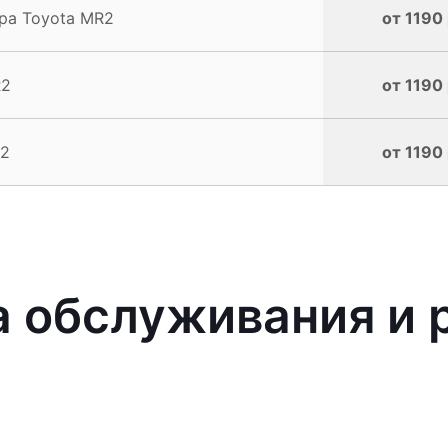
ра Toyota MR2
от 1190 
R2
от 1190 
R2
от 1190 
 обслуживания и р