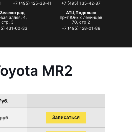
1
+7 (495) 125-38-41
+7 (495) 135-42-87
 Зеленоград
АТЦ Подольск
вая аллея, 4,
пр-т Юных ленинцев
стр. 3
70, стр 2
95) 431-00-33
+7 (495) 128-01-88
Toyota MR2
Руб.
руб.
Записаться