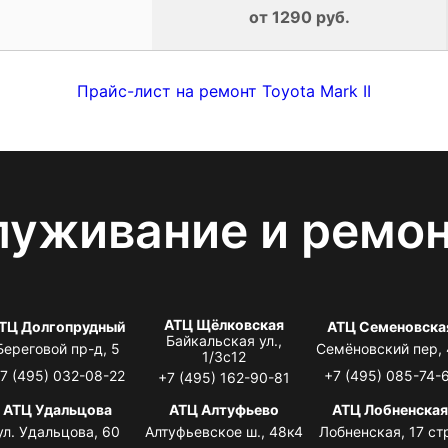
от 1290 руб.
Прайс-лист на ремонт Toyota Mark II
луживание и ремо
АТЦ Щёлковская
ТЦ Долгопрудный
АТЦ Семеновска
Байкальская ул.,
Береговой пр-д, 5
Семёновский пер,
1/3с12
7 (495) 032-08-22
+7 (495) 085-74-
+7 (495) 162-90-81
АТЦ Удальцова
АТЦ Алтуфьево
АТЦ Лобненска
ул. Удальцова, 60
Алтуфьевское ш., 48к4
Лобненская, 17 стр