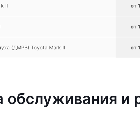
 II
от 
I
от 
уха (ДМРВ) Toyota Mark II
от 
 обслуживания и р