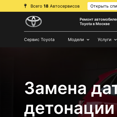
Всего
18
Автосервисов
Открыть сп
Ремонт автомобиле
Toyota в Москве
Сервис Toyota
Модели
Услуги
Замена да
детонации 