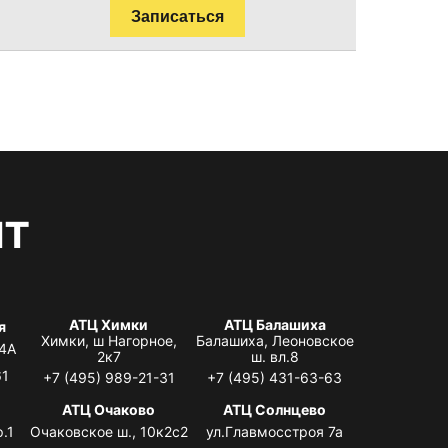
Записаться
нт
АТЦ Химки
АТЦ Балашиха
я
Химки, ш Нагорное,
Балашиха, Леоновское
 4А
2к7
ш. вл.8
61
+7 (495) 989-21-31
+7 (495) 431-63-63
я
АТЦ Очаково
АТЦ Солнцево
.1
Очаковское ш., 10к2с2
ул.Главмосстроя 7а